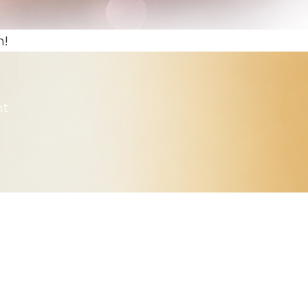
n!
nt