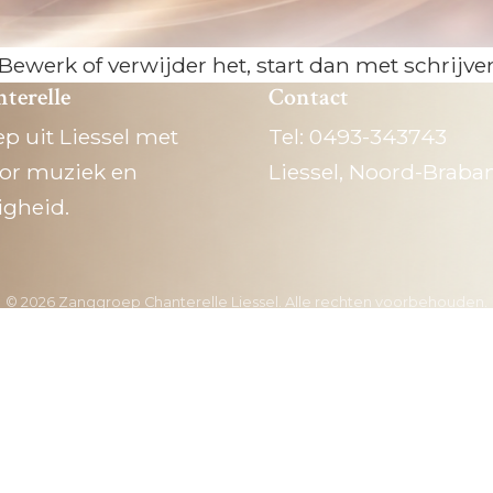
 Bewerk of verwijder het, start dan met schrijve
terelle
Contact
p uit Liessel met
Tel: 0493-343743
oor muziek en
Liessel, Noord-Braba
gheid.
© 2026 Zanggroep Chanterelle Liessel. Alle rechten voorbehouden.